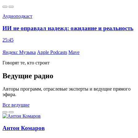
Аудиоподкаст
ИИ не оправдал надежд: ожидание и реальность
25:45
3
Яндекс Музыка
Apple Podcasts
Mave
Говорят те, кто строит
Ведущие радио
Авторы программ, отраслевые эксперты и ведущие прямого
эфира.
Все ведущие
Антон Комаров