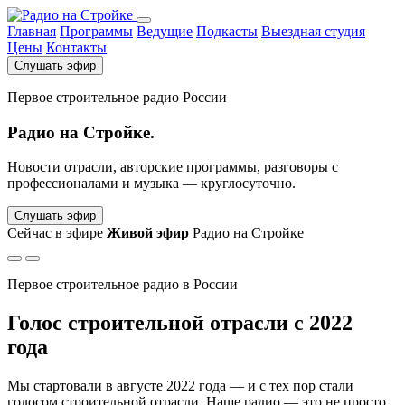
Главная
Программы
Ведущие
Подкасты
Выездная студия
Цены
Контакты
Слушать эфир
Первое строительное радио России
Р
Радио на Стройке.
Новости отрасли, авторские программы, разговоры с
О
профессионалами и музыка — круглосуточно.
в
Слушать эфир
О
Сейчас в эфире
Живой эфир
Радио на Стройке
С
Первое строительное радио в России
Голос строительной отрасли с 2022
года
Мы стартовали в августе 2022 года — и с тех пор стали
голосом строительной отрасли. Наше радио — это не просто